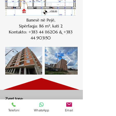
Banesë në Pejë,
Sipërfaqja: 86 m², kati 2
Kontakto:
+383 44 116206
&
+383
44 903150
Zyret tona:
Rr."2 Korriku", nr.44 Istog -RKS -
Administrata kryesore
Rr. "Selman Kadria", Cerrcë-Istog -
Baza e betonit &
Telefoni
WhatsApp
Email
Gurëthyesi
Rr. "Rruga e Bukureshtit", Pejë -RKS -
Dega Administrative